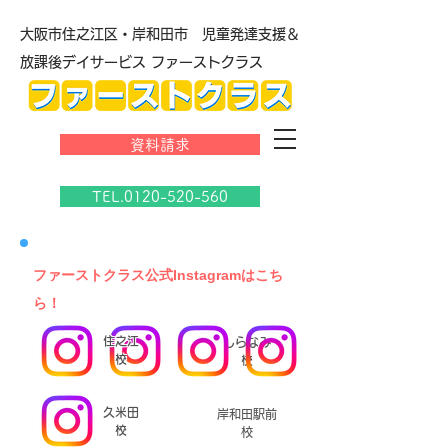
大阪市住之江区・岸和田市 児童発達支援＆
放課後デイサービス ファーストクラス
資料請求
TEL.0120-520-560
​ファーストクラス公式Instagramはこち
ら！
住之江
しらなみ
校
校
久米田
岸和田駅前
校
校