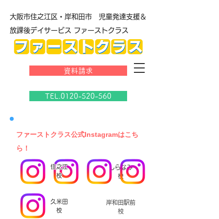
大阪市住之江区・岸和田市 児童発達支援＆
放課後デイサービス ファーストクラス
資料請求
TEL.0120-520-560
​ファーストクラス公式Instagramはこち
ら！
住之江
しらなみ
校
校
久米田
岸和田駅前
校
校