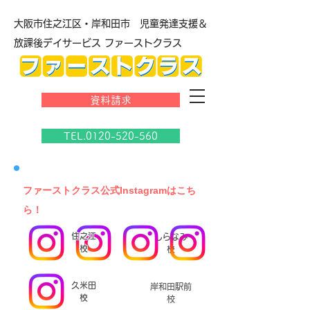
大阪市住之江区・岸和田市 児童発達支援＆
放課後デイサービス ファーストクラス
資料請求
TEL.0120-520-560
​ファーストクラス公式Instagramはこち
ら！
住之江
しらなみ
校
校
久米田
岸和田駅前
校
校