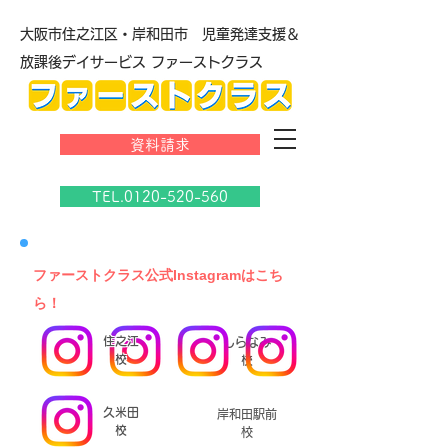
大阪市住之江区・岸和田市 児童発達支援＆
放課後デイサービス ファーストクラス
資料請求
TEL.0120-520-560
​ファーストクラス公式Instagramはこち
ら！
住之江
しらなみ
校
校
久米田
岸和田駅前
校
校