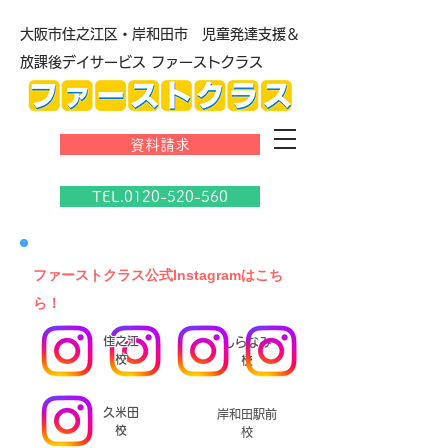
大阪市住之江区・岸和田市 児童発達支援＆
放課後デイサービス ファーストクラス
資料請求
TEL.0120-520-560
​ファーストクラス公式Instagramはこち
ら！
住之江
しらなみ
校
校
久米田
岸和田駅前
校
校