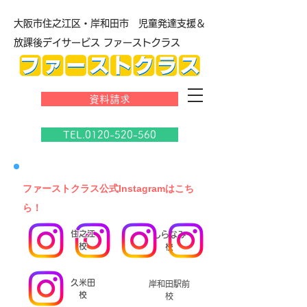
大阪市住之江区・岸和田市 児童発達支援＆
放課後デイサービス ファーストクラス
資料請求
TEL.0120-520-560
​ファーストクラス公式Instagramはこち
ら！
住之江
しらなみ
校
校
久米田
岸和田駅前
校
校