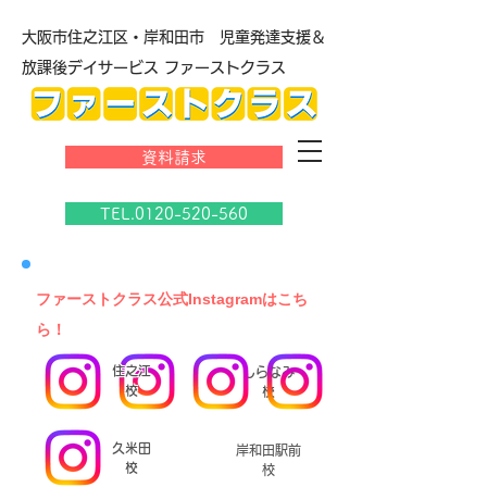
大阪市住之江区・岸和田市 児童発達支援＆
放課後デイサービス ファーストクラス
資料請求
TEL.0120-520-560
​ファーストクラス公式Instagramはこち
ら！
住之江
しらなみ
校
校
久米田
岸和田駅前
校
校