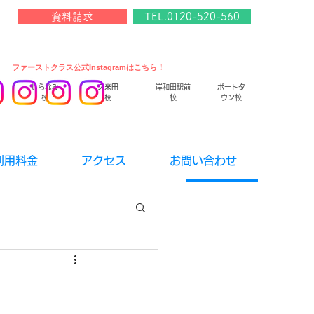
資料請求
TEL.0120-520-560
​ファーストクラス公式Instagramはこちら！
しらなみ
久米田
岸和田駅前
ポートタ
校
校
校
ウン校
利用料金
アクセス
お問い合わせ