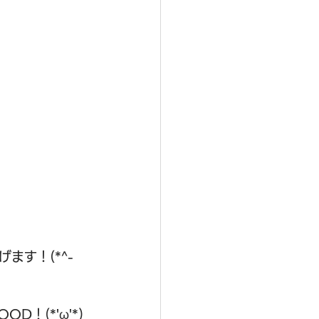
ます！(*^-
！(*'ω'*)