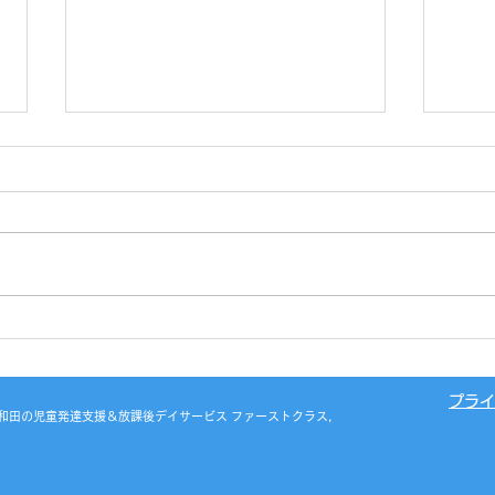
室内
おかしミュージアム🍬💕
プライ
之江区・岸和田の児童発達支援＆放課後デイサービス ファーストクラス,