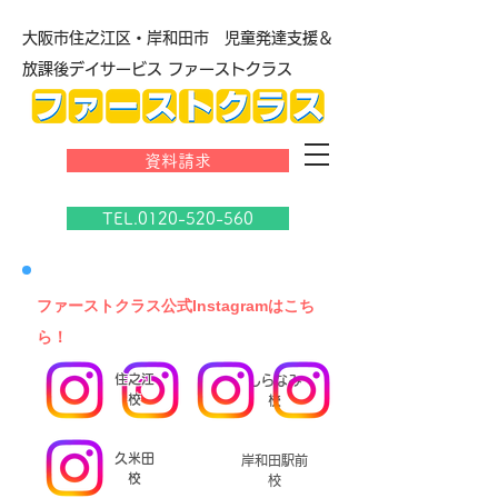
大阪市住之江区・岸和田市 児童発達支援＆
放課後デイサービス ファーストクラス
資料請求
TEL.0120-520-560
​ファーストクラス公式Instagramはこち
ら！
住之江
しらなみ
校
校
久米田
岸和田駅前
校
校