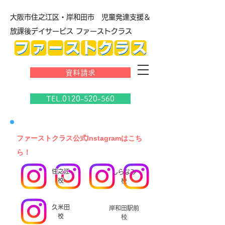
大阪市住之江区・岸和田市 児童発達支援＆
放課後デイサービス ファーストクラス
資料請求
TEL.0120-520-560
​ファーストクラス公式Instagramはこち
ら！
住之江
しらなみ
校
校
久米田
岸和田駅前
校
校