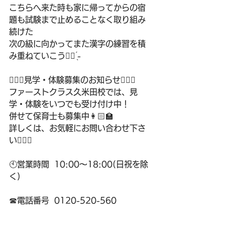
こちらへ来た時も家に帰ってからの宿
題も試験まで止めることなく取り組み
続けた
次の級に向かってまた漢字の練習を積
み重ねていこう✊🏻 ̖́-
💁🏻‍♂️見学・体験募集のお知らせ🙋🏻‍♀️
ファーストクラス久米田校では、見
学・体験をいつでも受け付け中！
併せて保育士も募集中👩🏻‍🏫
詳しくは、お気軽にお問い合わせ下さ
い💁🏻‍♀️
🕙営業時間  10:00〜18:00(日祝を除
く)
☎電話番号  0120-520-560