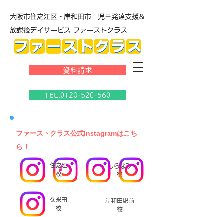
大阪市住之江区・岸和田市 児童発達支援＆
放課後デイサービス ファーストクラス
資料請求
TEL.0120-520-560
​ファーストクラス公式Instagramはこち
ら！
住之江
しらなみ
校
校
久米田
岸和田駅前
校
校