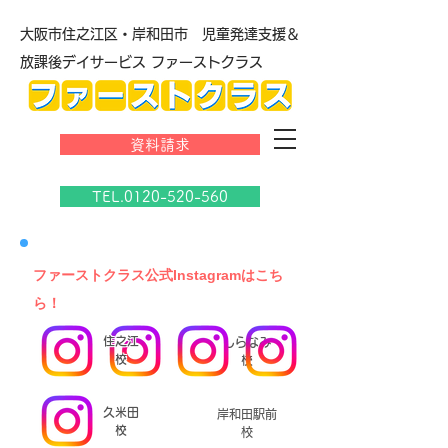
大阪市住之江区・岸和田市 児童発達支援＆
放課後デイサービス ファーストクラス
資料請求
TEL.0120-520-560
​ファーストクラス公式Instagramはこち
ら！
住之江
しらなみ
校
校
久米田
岸和田駅前
校
校