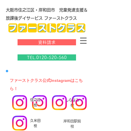
大阪市住之江区・岸和田市 児童発達支援＆
放課後デイサービス ファーストクラス
資料請求
TEL.0120-520-560
​ファーストクラス公式Instagramはこち
ら！
住之江
しらなみ
校
校
久米田
岸和田駅前
校
校