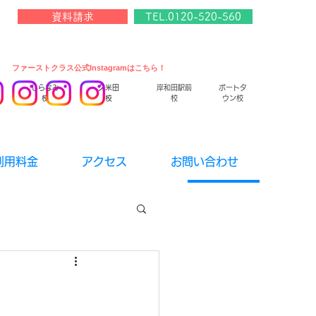
資料請求
TEL.0120-520-560
​ファーストクラス公式Instagramはこちら！
しらなみ
久米田
岸和田駅前
ポートタ
校
校
校
ウン校
利用料金
アクセス
お問い合わせ