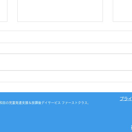
室内
おかしミュージアム🍬💕
プライ
之江区・岸和田の児童発達支援＆放課後デイサービス ファーストクラス,