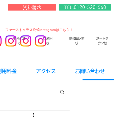
資料請求
TEL.0120-520-560
​ファーストクラス公式Instagramはこちら！
しらなみ
久米田
岸和田駅前
ポートタ
校
校
校
ウン校
利用料金
アクセス
お問い合わせ