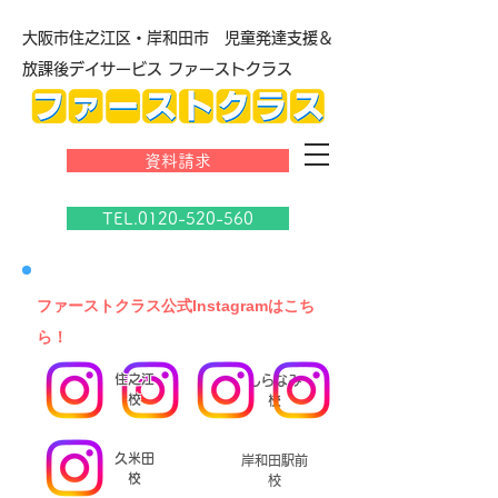
大阪市住之江区・岸和田市 児童発達支援＆
放課後デイサービス ファーストクラス
資料請求
TEL.0120-520-560
​ファーストクラス公式Instagramはこち
ら！
住之江
しらなみ
校
校
久米田
岸和田駅前
校
校