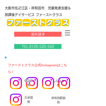
大阪市住之江区・岸和田市 児童発達支援＆
放課後デイサービス ファーストクラス
資料請求
TEL.0120-520-560
​ファーストクラス公式Instagramはこち
ら！
住之江
しらなみ
校
校
久米田
岸和田駅前
校
校