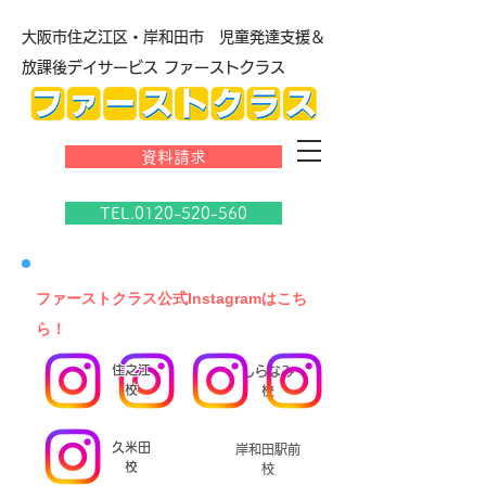
大阪市住之江区・岸和田市 児童発達支援＆
放課後デイサービス ファーストクラス
資料請求
TEL.0120-520-560
​ファーストクラス公式Instagramはこち
ら！
住之江
しらなみ
校
校
久米田
岸和田駅前
校
校