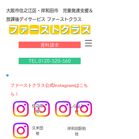
大阪市住之江区・岸和田市 児童発達支援＆
放課後デイサービス ファーストクラス
資料請求
TEL.0120-520-560
​ファーストクラス公式Instagramはこち
ら！
住之江
しらなみ
校
校
久米田
岸和田駅前
校
校