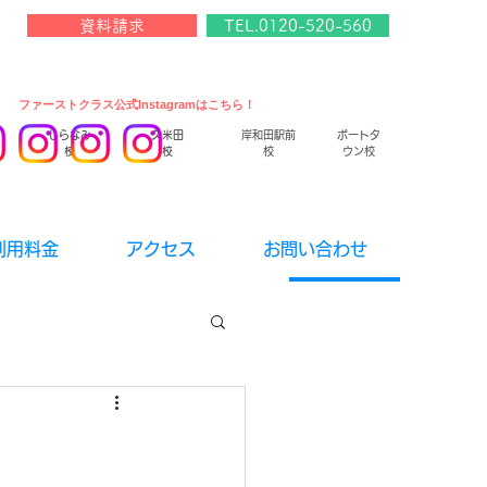
資料請求
TEL.0120-520-560
​ファーストクラス公式Instagramはこちら！
しらなみ
久米田
岸和田駅前
ポートタ
校
校
校
ウン校
利用料金
アクセス
お問い合わせ