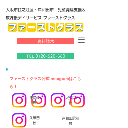
大阪市住之江区・岸和田市 児童発達支援＆
放課後デイサービス ファーストクラス
資料請求
TEL.0120-520-560
​ファーストクラス公式Instagramはこち
ら！
住之江
しらなみ
校
校
久米田
岸和田駅前
校
校