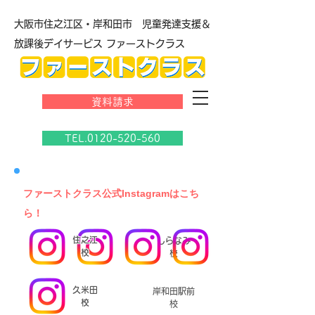
大阪市住之江区・岸和田市 児童発達支援＆
放課後デイサービス ファーストクラス
資料請求
TEL.0120-520-560
​ファーストクラス公式Instagramはこち
ら！
住之江
しらなみ
校
校
久米田
岸和田駅前
校
校