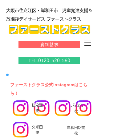
大阪市住之江区・岸和田市 児童発達支援＆
放課後デイサービス ファーストクラス
資料請求
TEL.0120-520-560
​ファーストクラス公式Instagramはこち
ら！
住之江
しらなみ
校
校
久米田
岸和田駅前
校
校