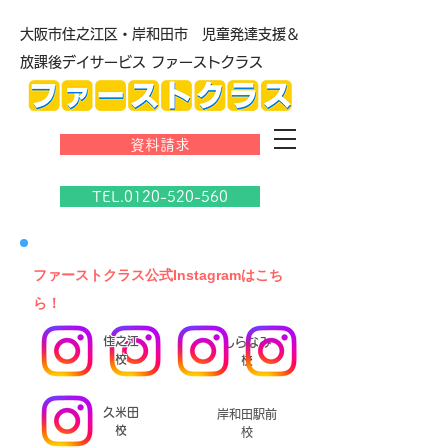
大阪市住之江区・岸和田市 児童発達支援＆
放課後デイサービス ファーストクラス
資料請求
TEL.0120-520-560
​ファーストクラス公式Instagramはこち
ら！
住之江
しらなみ
校
校
久米田
岸和田駅前
校
校