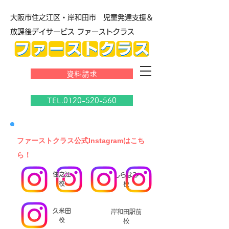
大阪市住之江区・岸和田市 児童発達支援＆
放課後デイサービス ファーストクラス
資料請求
TEL.0120-520-560
​ファーストクラス公式Instagramはこち
ら！
住之江
しらなみ
校
校
久米田
岸和田駅前
校
校