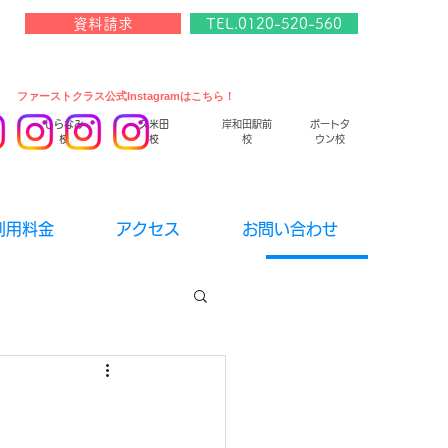
資料請求
TEL.0120-520-560
​ファーストクラス公式Instagramはこちら！
しらなみ
久米田
岸和田駅前
ポートタ
校
校
校
ウン校
利用料金
アクセス
お問い合わせ