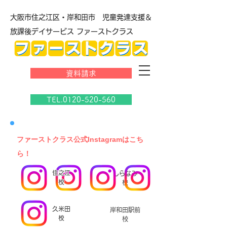
大阪市住之江区・岸和田市 児童発達支援＆
放課後デイサービス ファーストクラス
資料請求
TEL.0120-520-560
​ファーストクラス公式Instagramはこち
ら！
住之江
しらなみ
校
校
久米田
岸和田駅前
校
校