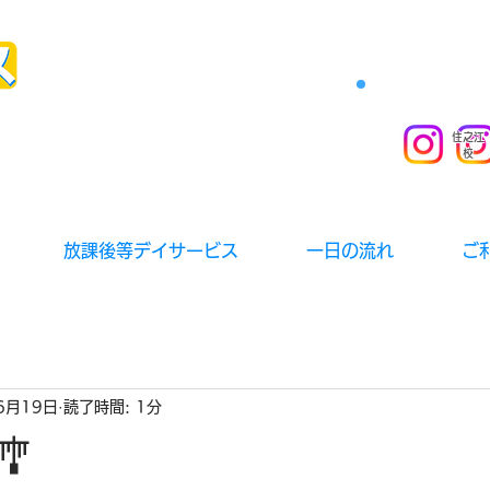
住之江
校
放課後等デイサービス
一日の流れ
ご
6月19日
読了時間: 1分
🎐