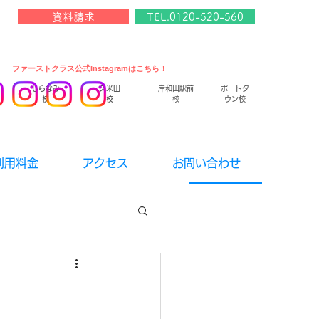
資料請求
TEL.0120-520-560
​ファーストクラス公式Instagramはこちら！
しらなみ
久米田
岸和田駅前
ポートタ
校
校
校
ウン校
利用料金
アクセス
お問い合わせ