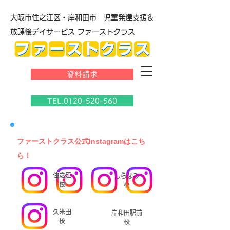
大阪市住之江区・岸和田市 児童発達支援＆
放課後デイサービス ファーストクラス
資料請求
TEL.0120-520-560
​ファーストクラス公式Instagramはこち
ら！
住之江
しらなみ
校
校
久米田
岸和田駅前
校
校