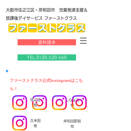
大阪市住之江区・岸和田市 児童発達支援＆
放課後デイサービス ファーストクラス
資料請求
TEL.0120-520-560
​ファーストクラス公式Instagramはこち
ら！
住之江
しらなみ
校
校
久米田
岸和田駅前
校
校