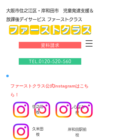
大阪市住之江区・岸和田市 児童発達支援＆
放課後デイサービス ファーストクラス
資料請求
TEL.0120-520-560
​ファーストクラス公式Instagramはこち
ら！
住之江
しらなみ
校
校
久米田
岸和田駅前
校
校