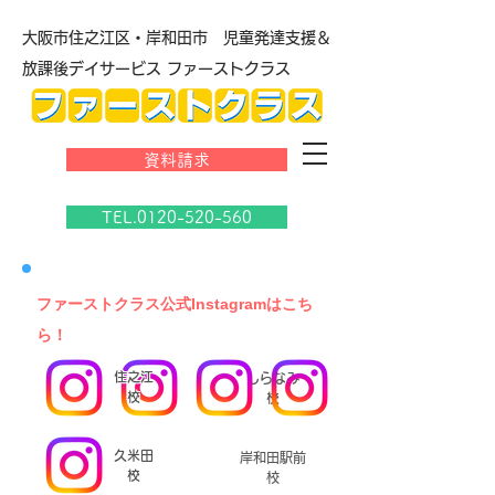
大阪市住之江区・岸和田市 児童発達支援＆
放課後デイサービス ファーストクラス
資料請求
TEL.0120-520-560
​ファーストクラス公式Instagramはこち
ら！
住之江
しらなみ
校
校
久米田
岸和田駅前
校
校