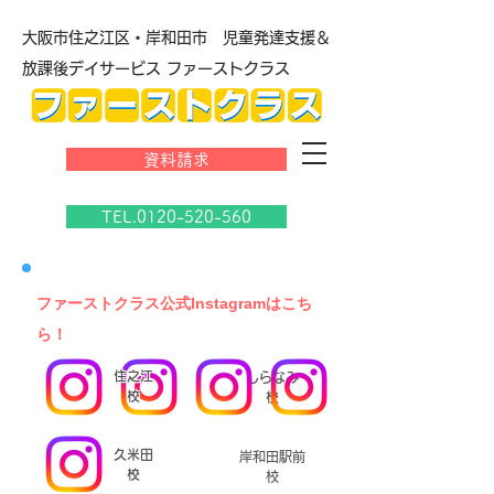
大阪市住之江区・岸和田市 児童発達支援＆
放課後デイサービス ファーストクラス
資料請求
TEL.0120-520-560
​ファーストクラス公式Instagramはこち
ら！
住之江
しらなみ
校
校
久米田
岸和田駅前
校
校