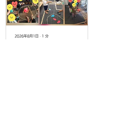
2026年8月1日
∙
1
分
室内キャンプ⛺
こんにちは！ファーストク
ラスポートタウン校です😊
先日、室内キャンプを行い
ました！ 午前中は、キャ
ンプに必要なものをみんな
で制作しました✄ 新聞紙を
貼り合わせて作ったテント
や、トイレットペーパーの
芯を使ったランタン、輪飾
1
0
り、魚釣り用のお魚など、
さまざまな作品を完成させ
ました⛺ 一つひとつの制
作活動では、たくさん指先
を使うことで巧緻性を養う