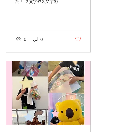
た！ ２文字や３文字の言
葉をなるべく早く想起しま
すが、 「やさい」や「ど
うぶつ」などカテゴリー指
定があると ちょっと悩む
方も💦 ご利用者さんのレ
ベルに合わせて難易度を調
0
0
整して トレーニングの提
供をしています😊 📢見
学・体験募集のお知らせ🙋
ファーストクラスしらなみ
校では、見学・体験をいつ
でも受け付け中！ 詳しく
は、お気軽にお問い合わせ
ください🙋 営業時
間:10:00〜18:00(日祝を
除く） 電話番号:06-
6115-8256