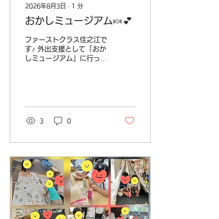
2026年8月3日
∙
1
分
おかしミュージアム🍬💕
ファーストクラス住之江で
す♪ 外出支援として「おか
しミュージアム」に行って
きました🍬 スタンプラリ
ーを楽しみ、展示物を見て
お菓子の秘密などを学ぶ姿
が見られました🌱✨ また、
買い物では300円以内に収
まるよう支援員と一緒に金
3
0
額を確認しながら計算し、
予算内で買い物をすること
ができました🛒𓈒𓂂𓏸 🕐営業
時間：10:00〜18:00 (日
祝を除く) 📞電話番号：
06-6105-1636 ✉️メー
ル：
firstclass.suminoe@gmail.com