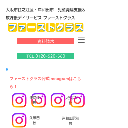
大阪市住之江区・岸和田市 児童発達支援＆
放課後デイサービス ファーストクラス
資料請求
TEL.0120-520-560
​ファーストクラス公式Instagramはこち
ら！
住之江
しらなみ
校
校
久米田
岸和田駅前
校
校