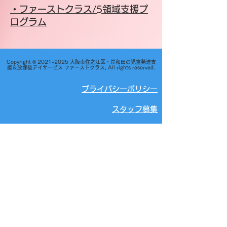
​・ファーストクラス/5領域支援プ
ログラム
Copyright ©
2021-2025
大阪市住之江区・岸和田の児童発達支
援＆放課後デイサービス ファーストクラス, All rights reserved.
プライバシーポリシー
スタッフ募集
ご利用までの流れ
自己評価表
会社概要
​支援プログラム
福祉・介護職員等処遇改善への取り組み