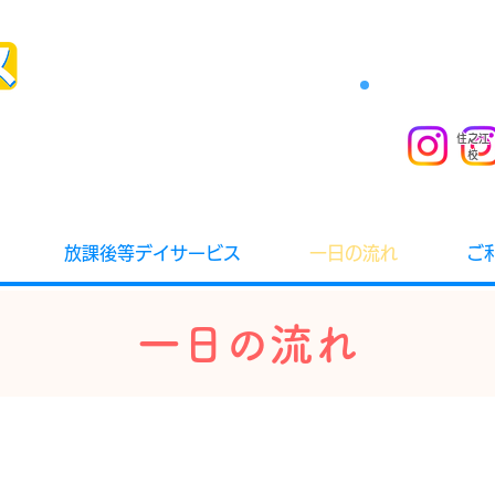
住之江
校
放課後等デイサービス
一日の流れ
ご
一日の流れ
ファーストクラス ポートタウン校 住之江校