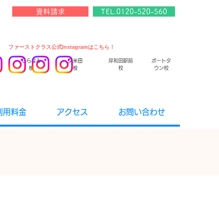
資料請求
TEL.0120-520-560
​ファーストクラス公式Instagramはこちら！
しらなみ
久米田
岸和田駅前
ポートタ
校
校
校
ウン校
利用料金
アクセス
お問い合わせ