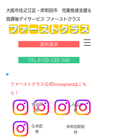
大阪市住之江区・岸和田市 児童発達支援＆
放課後デイサービス ファーストクラス
資料請求
TEL.0120-520-560
​ファーストクラス公式Instagramはこち
ら！
住之江
しらなみ
校
校
久米田
岸和田駅前
校
校