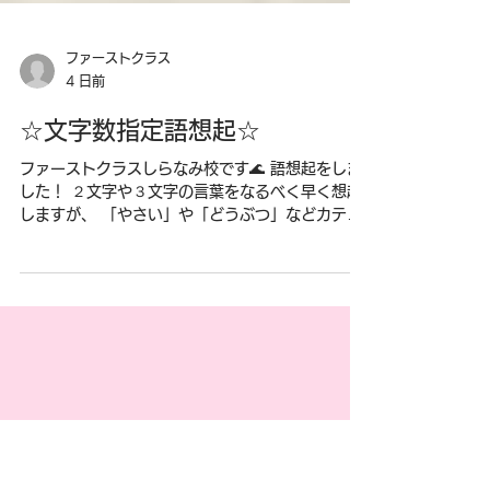
ファーストクラス
4 日前
☆文字数指定語想起☆
ファーストクラスしらなみ校です🌊 語想起をしま
した！ ２文字や３文字の言葉をなるべく早く想起
しますが、 「やさい」や「どうぶつ」などカテゴ
リー指定があると ちょっと悩む方も💦 ご利用者さ
んのレベルに合わせて難易度を調整して トレーニ
ングの提供をしています😊 📢見学・体験募集のお
知らせ🙋 ファーストクラスしらなみ校では、見
学・体験をいつでも受け付け中！ 詳しくは、お気
軽にお問い合わせください🙋 営業時間:10:00〜
18:00(日祝を除く） 電話番号:06-6115-8256