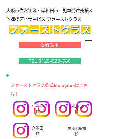
大阪市住之江区・岸和田市 児童発達支援＆
放課後デイサービス ファーストクラス
資料請求
TEL.0120-520-560
​ファーストクラス公式Instagramはこち
ら！
住之江
しらなみ
校
校
久米田
岸和田駅前
校
校