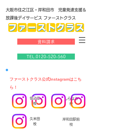
大阪市住之江区・岸和田市 児童発達支援＆
放課後デイサービス ファーストクラス
資料請求
TEL.0120-520-560
​ファーストクラス公式Instagramはこち
ら！
住之江
しらなみ
校
校
久米田
岸和田駅前
校
校