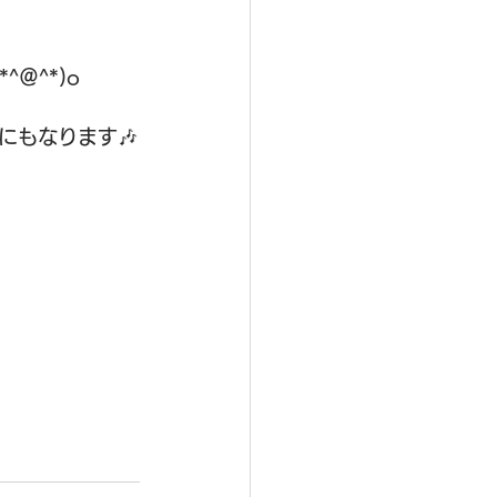
＠^*)o
にもなります🎶