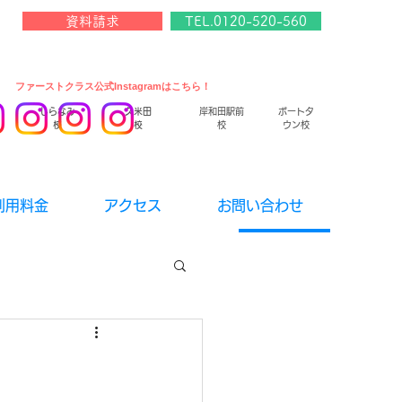
資料請求
TEL.0120-520-560
​ファーストクラス公式Instagramはこちら！
しらなみ
久米田
岸和田駅前
ポートタ
校
校
校
ウン校
利用料金
アクセス
お問い合わせ