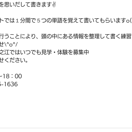
を思いだして書きます✌️
では１分間で５つの単語を覚えて書いてもらいますo(*^
行うことにより、頭の中にある情報を整理して書く練習
^o^/
之江ではいつでも見学・体験を募集中
せください。
18：00
-1636