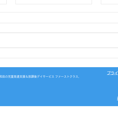
室内
おかしミュージアム🍬💕
プライ
之江区・岸和田の児童発達支援＆放課後デイサービス ファーストクラス,